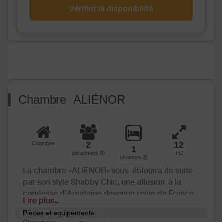
Chauffage /
Vérifier la disponibilité
Chauffage
AC
Exterieur
Jardin
Divers
Chambre ALIÉNOR
2
12
Chambre
1
personnes
m2
chambre
La chambre «ALIÉNOR» vous éblouira de suite
par son style Shabby Chic, une allusion à la
comtesse d’Aquitaine devenue reine de France.
Lire plus...
La décoration est épurée et les meubles de
Pièces et équipements:
qualité au charme ancien et chaleureux