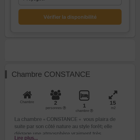
par vos hôtes qui chercheront à rendre
Media
Wifi
votre séjour exceptionnel !
Autres
Vérifier la disponibilité
Ventilateur
équipements
Chauffage /
Chauffage
AC
Exterieur
Jardin
Salon de jardin
Divers
Chambre CONSTANCE
2
15
Chambre
1
personnes
m2
chambre
La chambre « CONSTANCE « vous plaira de
suite par son côté nature au style forêt; elle
dégage une atmosphère vraiment très
Lire plus...