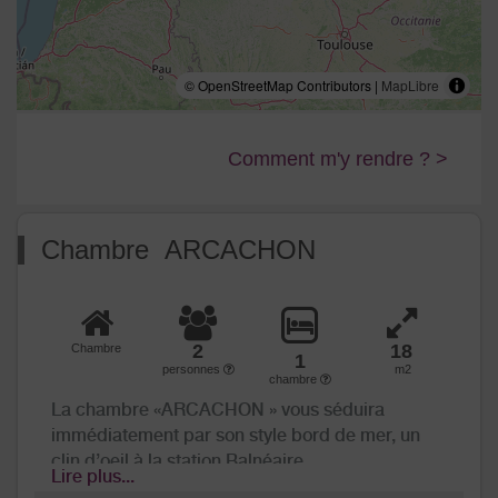
© OpenStreetMap Contributors |
MapLibre
Comment m'y rendre ? >
Chambre ARCACHON
2
18
Chambre
1
personnes
m2
chambre
La chambre «ARCACHON » vous séduira
immédiatement par son style bord de mer, un
clin d’oeil à la station Balnéaire.
Lire plus...
La décoration est épurée et les meubles